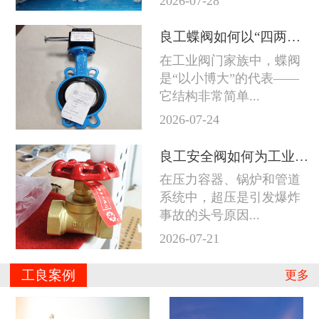
2026-07-28
良工蝶阀如何以“四两拨千斤”征服工业管道
在工业阀门家族中，蝶阀
是“以小博大”的代表——
它结构非常简单...
2026-07-24
良工安全阀如何为工业系统守住防线
在压力容器、锅炉和管道
系统中，超压是引发爆炸
事故的头号原因...
2026-07-21
工良案例
更多