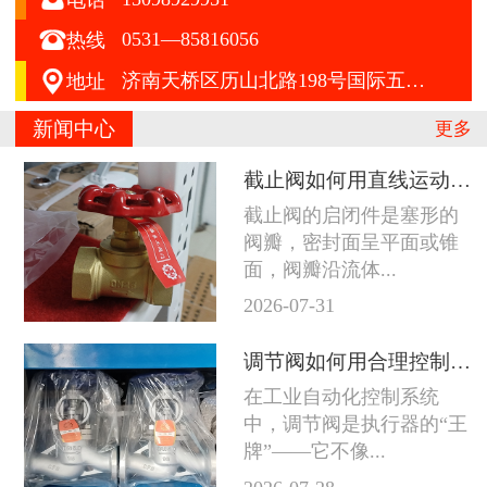

0531—85816056
热线

济南天桥区历山北路198号国际五金机电城A区412号
地址
新闻中心
更多
截止阀如何用直线运动征服严苛工况
截止阀的启闭件是塞形的
阀瓣，密封面呈平面或锥
面，阀瓣沿流体...
2026-07-31
调节阀如何用合理控制征服苛刻工况
在工业自动化控制系统
中，调节阀是执行器的“王
牌”——它不像...