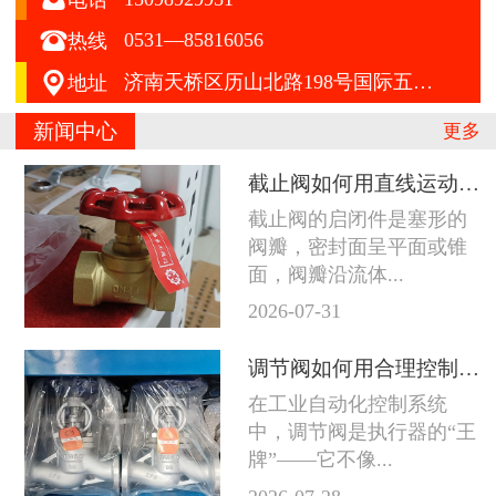

0531—85816056
热线

济南天桥区历山北路198号国际五金机电城A区412号
地址
新闻中心
更多
截止阀如何用直线运动征服严苛工况
截止阀的启闭件是塞形的
阀瓣，密封面呈平面或锥
面，阀瓣沿流体...
2026-07-31
调节阀如何用合理控制征服苛刻工况
在工业自动化控制系统
中，调节阀是执行器的“王
牌”——它不像...