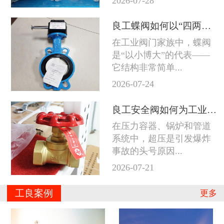
2026-07-28
良工蝶阀如何以“四两拨千斤”征服工业管道
在工业阀门家族中，蝶阀
是“以小博大”的代表——
它结构非常简单...
2026-07-24
良工安全阀如何为工业系统守住防线
在压力容器、锅炉和管道
系统中，超压是引发爆炸
事故的头号原因...
2026-07-21
工良案例
更多