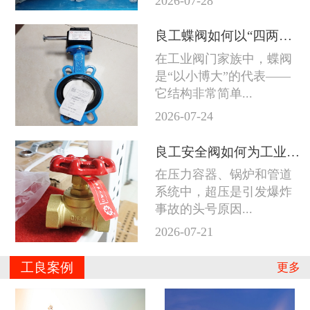
2026-07-28
良工蝶阀如何以“四两拨千斤”征服工业管道
在工业阀门家族中，蝶阀
是“以小博大”的代表——
它结构非常简单...
2026-07-24
良工安全阀如何为工业系统守住防线
在压力容器、锅炉和管道
系统中，超压是引发爆炸
事故的头号原因...
2026-07-21
工良案例
更多