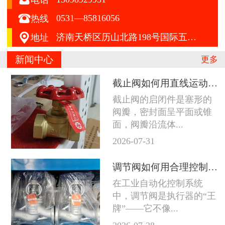

0531—85816056
热线

济南天桥区历山北路198号国际五金机电城A区412号
地址
新闻中心
更多
截止阀如何用直线运动征服严苛工况
截止阀的启闭件是塞形的
阀瓣，密封面呈平面或锥
面，阀瓣沿流体...
2026-07-31
调节阀如何用合理控制征服苛刻工况
在工业自动化控制系统
中，调节阀是执行器的“王
牌”——它不像...