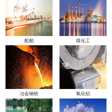
船舶
煤化工
冶金钢铁
氧化铝