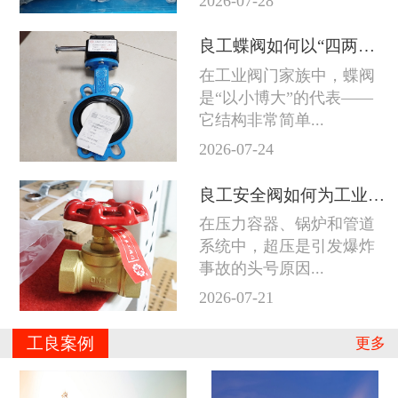
2026-07-28
良工蝶阀如何以“四两拨千斤”征服工业管道
在工业阀门家族中，蝶阀
是“以小博大”的代表——
它结构非常简单...
2026-07-24
良工安全阀如何为工业系统守住防线
在压力容器、锅炉和管道
系统中，超压是引发爆炸
事故的头号原因...
2026-07-21
工良案例
更多