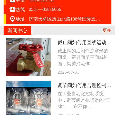

0531—85816056
热线

济南天桥区历山北路198号国际五金机电城A区412号
地址
新闻中心
更多
截止阀如何用直线运动征服严苛工况
截止阀的启闭件是塞形的
阀瓣，密封面呈平面或锥
面，阀瓣沿流体...
2026-07-31
调节阀如何用合理控制征服苛刻工况
在工业自动化控制系统
中，调节阀是执行器的“王
牌”——它不像...