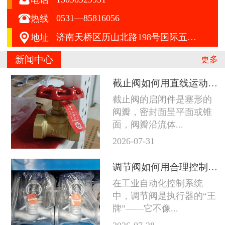

0531—85816056
热线

济南天桥区历山北路198号国际五金机电城A区412号
地址
新闻中心
更多
截止阀如何用直线运动征服严苛工况
截止阀的启闭件是塞形的
阀瓣，密封面呈平面或锥
面，阀瓣沿流体...
2026-07-31
调节阀如何用合理控制征服苛刻工况
在工业自动化控制系统
中，调节阀是执行器的“王
牌”——它不像...