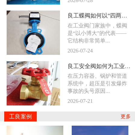
2026-07-28
良工蝶阀如何以“四两拨千斤”征服工业管道
在工业阀门家族中，蝶阀
是“以小博大”的代表——
它结构非常简单...
2026-07-24
良工安全阀如何为工业系统守住防线
在压力容器、锅炉和管道
系统中，超压是引发爆炸
事故的头号原因...
2026-07-21
工良案例
更多