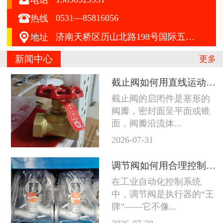

0531—85816056
热线

济南天桥区历山北路198号国际五金机电城A区412号
地址
新闻中心
更多
截止阀如何用直线运动征服严苛工况
截止阀的启闭件是塞形的
阀瓣，密封面呈平面或锥
面，阀瓣沿流体...
2026-07-31
调节阀如何用合理控制征服苛刻工况
在工业自动化控制系统
中，调节阀是执行器的“王
牌”——它不像...