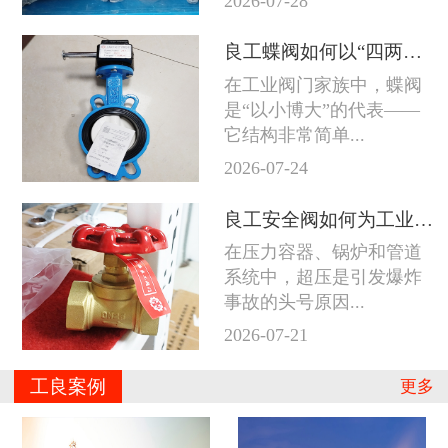
2026-07-28
良工蝶阀如何以“四两拨千斤”征服工业管道
在工业阀门家族中，蝶阀
是“以小博大”的代表——
它结构非常简单...
2026-07-24
良工安全阀如何为工业系统守住防线
在压力容器、锅炉和管道
系统中，超压是引发爆炸
事故的头号原因...
2026-07-21
工良案例
更多