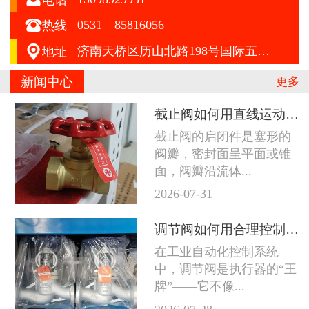

0531—85816056
热线

济南天桥区历山北路198号国际五金机电城A区412号
地址
新闻中心
更多
截止阀如何用直线运动征服严苛工况
截止阀的启闭件是塞形的
阀瓣，密封面呈平面或锥
面，阀瓣沿流体...
2026-07-31
调节阀如何用合理控制征服苛刻工况
在工业自动化控制系统
中，调节阀是执行器的“王
牌”——它不像...