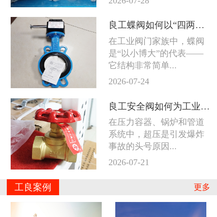
2026-07-28
良工蝶阀如何以“四两拨千斤”征服工业管道
在工业阀门家族中，蝶阀
是“以小博大”的代表——
它结构非常简单...
2026-07-24
良工安全阀如何为工业系统守住防线
在压力容器、锅炉和管道
系统中，超压是引发爆炸
事故的头号原因...
2026-07-21
工良案例
更多