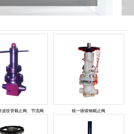
件波纹管截止阀、节流阀
核一级锻钢截止阀