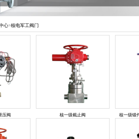
中心
>
核电军工阀门
泄压阀
核一级截止阀
核一级锻