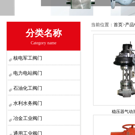
当前位置：
首页
>
产品
分类名称
Category name
核电军工阀门
电力电站阀门
石油化工阀门
水利水务阀门
稳压器气动
冶金工业阀门
通用工业阀门