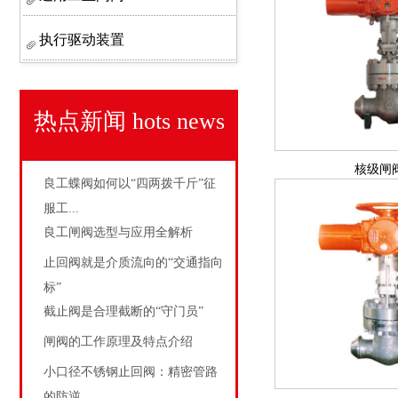
执行驱动装置
热点新闻
hots news
核级闸
良工蝶阀如何以“四两拨千斤”征
服工...
良工闸阀选型与应用全解析
止回阀就是介质流向的“交通指向
标”
截止阀是合理截断的“守门员”
闸阀的工作原理及特点介绍
小口径不锈钢止回阀：精密管路
的防逆...