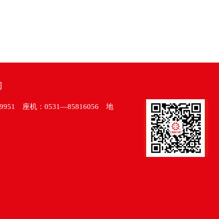
门
51 座机：0531—85816056 地
】