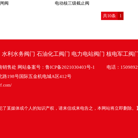
闸阀
电动核三级截止阀
共10条
1
门
水利水务阀门
石油化工阀门
电力电站阀门
核电军工阀
南销售处
网站备案号：鲁ICP备2021030403号-1
电话：150989299
路198号国际五金机电城A区412号
vf.com/
犯了某媒体或个人的知识产权，请来信或来电告之，本网站将立即删除。