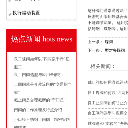
这种阀门通常通过法兰
执行驱动装置
座密封面采用铁基合金
不能调节流量‌。 ‌适
括铸钢、碳钢等，适用
热点新闻
hots news
上一条：
蝶阀
下一条：
型对夹蝶阀
良工蝶阀如何以“四两拨千斤”征
相关新闻：
服工...
良工闸阀选型与应用全解析
截止阀如何用直线运动
止回阀就是介质流向的“交通指向
标”
良工蝶阀如何以“四两
截止阀是合理截断的“守门员”
良工止回阀如何防止介
闸阀的工作原理及特点介绍
良工闸阀选型与应用全
小口径不锈钢止回阀：精密管路
球阀是90°旋转的“快关
的防逆...