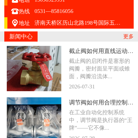

0531—85816056
热线

济南天桥区历山北路198号国际五金机电城A区412号
地址
新闻中心
更多
截止阀如何用直线运动征服严苛工况
截止阀的启闭件是塞形的
阀瓣，密封面呈平面或锥
面，阀瓣沿流体...
2026-07-31
调节阀如何用合理控制征服苛刻工况
在工业自动化控制系统
中，调节阀是执行器的“王
牌”——它不像...