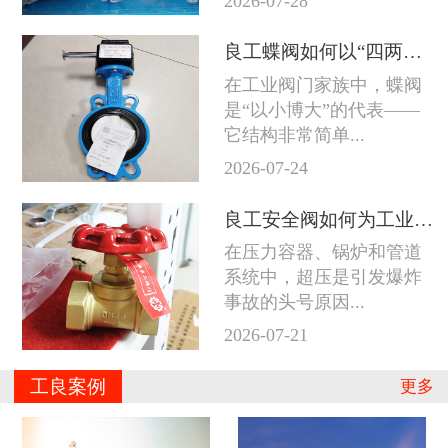
2026-07-28
良工蝶阀如何以“四两拨千斤”征服工业管道
在工业阀门家族中，蝶阀
是“以小博大”的代表——
它结构非常简单...
2026-07-24
良工安全阀如何为工业系统守住防线
在压力容器、锅炉和管道
系统中，超压是引发爆炸
事故的头号原因...
2026-07-21
工良案例
更多