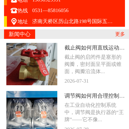

0531—85816056
热线

济南天桥区历山北路198号国际五金机电城A区412号
地址
新闻中心
更多
截止阀如何用直线运动征服严苛工况
截止阀的启闭件是塞形的
阀瓣，密封面呈平面或锥
面，阀瓣沿流体...
2026-07-31
调节阀如何用合理控制征服苛刻工况
在工业自动化控制系统
中，调节阀是执行器的“王
牌”——它不像...