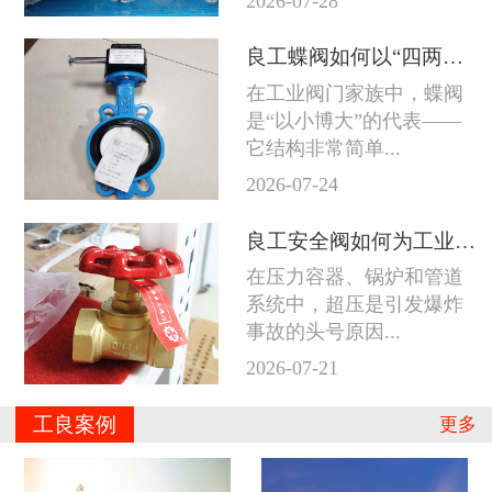
2026-07-28
良工蝶阀如何以“四两拨千斤”征服工业管道
在工业阀门家族中，蝶阀
是“以小博大”的代表——
它结构非常简单...
2026-07-24
良工安全阀如何为工业系统守住防线
在压力容器、锅炉和管道
系统中，超压是引发爆炸
事故的头号原因...
2026-07-21
工良案例
更多