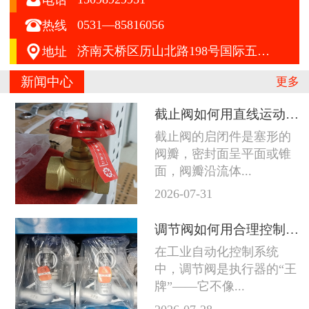

0531—85816056
热线

济南天桥区历山北路198号国际五金机电城A区412号
地址
新闻中心
更多
截止阀如何用直线运动征服严苛工况
截止阀的启闭件是塞形的
阀瓣，密封面呈平面或锥
面，阀瓣沿流体...
2026-07-31
调节阀如何用合理控制征服苛刻工况
在工业自动化控制系统
中，调节阀是执行器的“王
牌”——它不像...