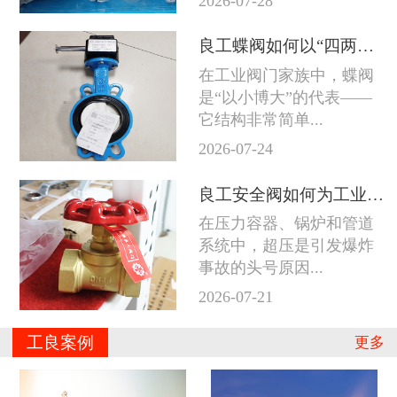
2026-07-28
良工蝶阀如何以“四两拨千斤”征服工业管道
在工业阀门家族中，蝶阀
是“以小博大”的代表——
它结构非常简单...
2026-07-24
良工安全阀如何为工业系统守住防线
在压力容器、锅炉和管道
系统中，超压是引发爆炸
事故的头号原因...
2026-07-21
工良案例
更多