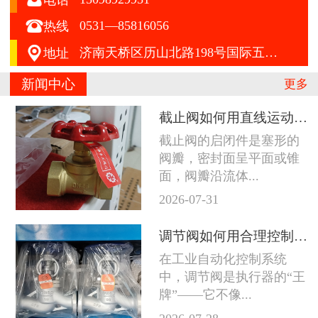

0531—85816056
热线

济南天桥区历山北路198号国际五金机电城A区412号
地址
新闻中心
更多
截止阀如何用直线运动征服严苛工况
截止阀的启闭件是塞形的
阀瓣，密封面呈平面或锥
面，阀瓣沿流体...
2026-07-31
调节阀如何用合理控制征服苛刻工况
在工业自动化控制系统
中，调节阀是执行器的“王
牌”——它不像...