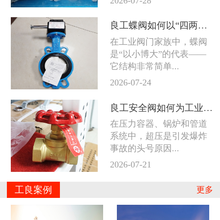
2026-07-28
良工蝶阀如何以“四两拨千斤”征服工业管道
在工业阀门家族中，蝶阀
是“以小博大”的代表——
它结构非常简单...
2026-07-24
良工安全阀如何为工业系统守住防线
在压力容器、锅炉和管道
系统中，超压是引发爆炸
事故的头号原因...
2026-07-21
工良案例
更多